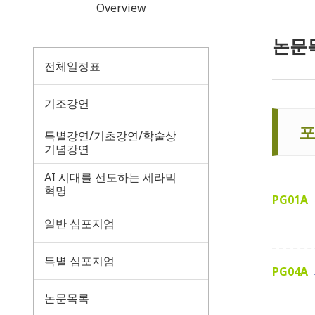
Overview
논문
전체일정표
기조강연
특별강연/기초강연/학술상
기념강연
AI 시대를 선도하는 세라믹
혁명
PG01A
일반 심포지엄
특별 심포지엄
PG04A
논문목록