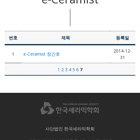
번호
제목
등록일
2014-12-
1
e-Ceramist 창간호
31
1
2
3
4
5
6
7
사단법인 한국세라믹학회