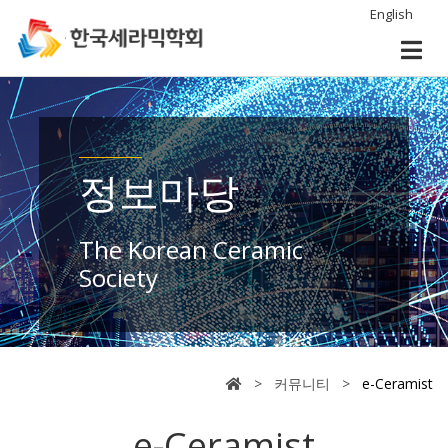
English
정보마당
The Korean Ceramic
Society
> 커뮤니티 >
e-Ceramist
e-Ceramist